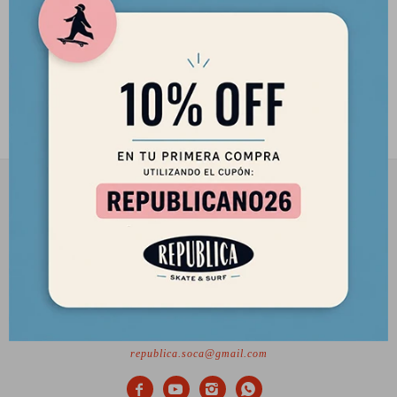
Casco Triple Eight Dual
Certificate Azul Mate
3.390
$
2.882
$
2901 8448 / 098 480 004
Lunes a Viernes de 12 a 18 hs y Sábados de 12 a 17 hs.
Desde el 2010 trayendo lo mejor del skate a Uruguay
Ciudadela 1434, Montevideo
republica.soca@gmail.com



