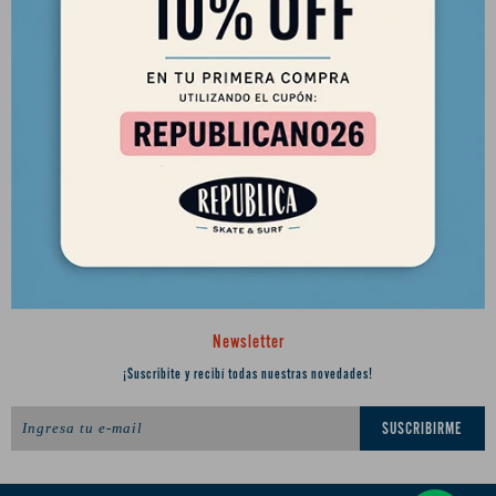
2901 8448 / 098 480 004
Lunes a Viernes de 12 a 18 hs y Sábados de 12 a 17 hs.
Desde el 2010 trayendo lo mejor del skate a Uruguay
Ciudadela 1434, Montevideo
republica.soca@gmail.com




Newsletter
¡Suscribite y recibí todas nuestras novedades!
SUSCRIBIRME