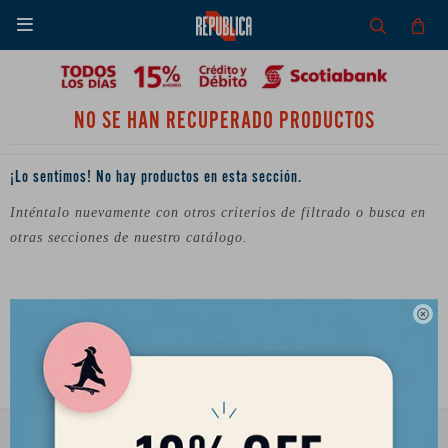

NO SE HAN RECUPERADO PRODUCTOS
¡Lo sentimos! No hay productos en esta sección.
Inténtalo nuevamente con otros criterios de filtrado o busca en
otras secciones de nuestro catálogo.
Filtrando por:
Quitar filtros
Vestimenta
Shorts de baño
Color:
Azul

Te recomendamos quitar:
Vestimenta
Shorts de baño