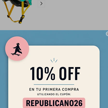
ight Ball Celeste - Talle S/M
(+8)
2.390
$
2.032
$