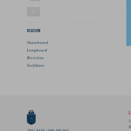
OK
OCASIÓN
Skateboard
Longboard
Bicicleta
Surfskate
L
S
B
2901 8448 / 098 480 004