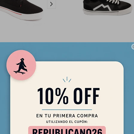
nes Maui and Sons - Kapalua -
Championes Maui and Sons - K-Gri
Negros
Negro
2.390
2.690
$
$
2.032
2.287
$
$